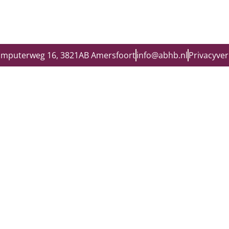
omputerweg 16, 3821AB Amersfoort
info@abhb.nl
Privacyver