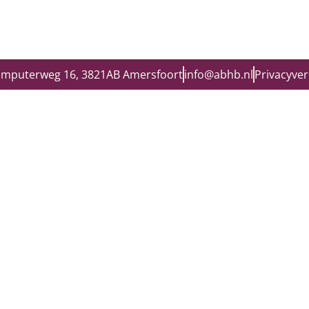
omputerweg 16, 3821AB Amersfoort
info@abhb.nl
Privacyver