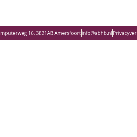
omputerweg 16, 3821AB Amersfoort
info@abhb.nl
Privacyver