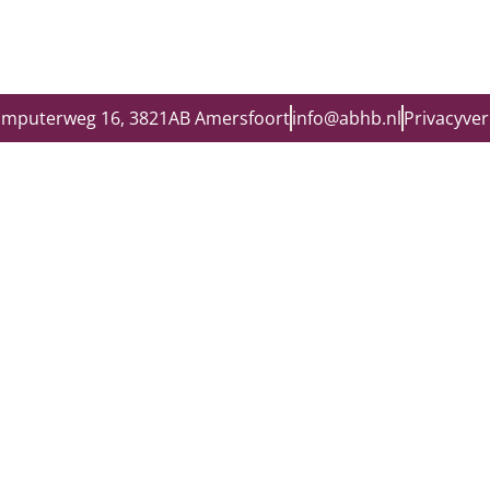
omputerweg 16, 3821AB Amersfoort
info@abhb.nl
Privacyver