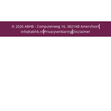
© 2026 ABHB - Computerweg 16, 3821AB Amersfoort
info@abhb.nl
Privacyverklaring
Disclaimer