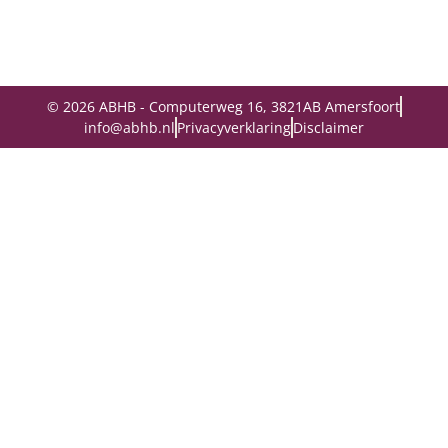
© 2026 ABHB - Computerweg 16, 3821AB Amersfoort
info@abhb.nl
Privacyverklaring
Disclaimer