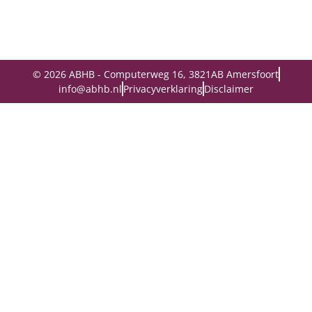
© 2026 ABHB - Computerweg 16, 3821AB Amersfoort
info@abhb.nl
Privacyverklaring
Disclaimer