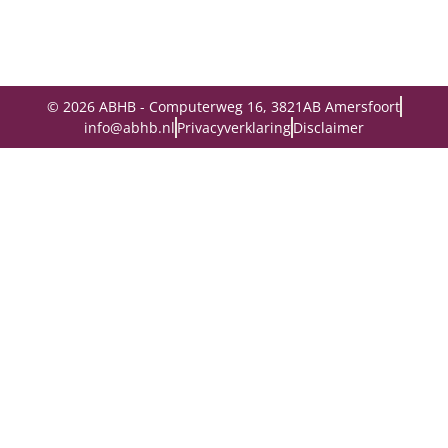
© 2026 ABHB - Computerweg 16, 3821AB Amersfoort
info@abhb.nl
Privacyverklaring
Disclaimer