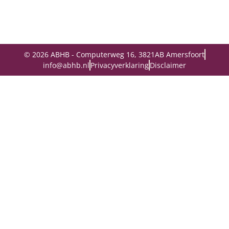
© 2026 ABHB - Computerweg 16, 3821AB Amersfoort
info@abhb.nl
Privacyverklaring
Disclaimer