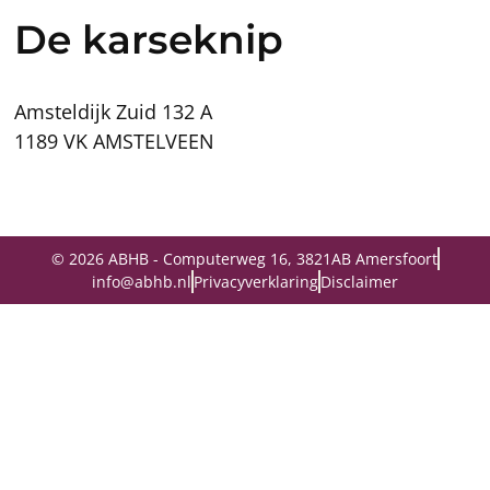
De karseknip
Amsteldijk Zuid 132 A
1189 VK AMSTELVEEN
© 2026 ABHB - Computerweg 16, 3821AB Amersfoort
info@abhb.nl
Privacyverklaring
Disclaimer