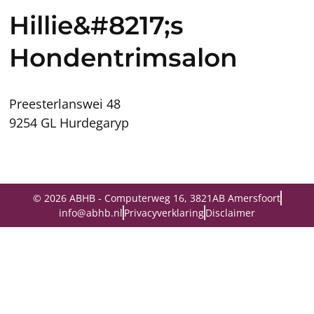
Hillie&#8217;s
Hondentrimsalon
Preesterlanswei 48
9254 GL Hurdegaryp
© 2026 ABHB - Computerweg 16, 3821AB Amersfoort
info@abhb.nl
Privacyverklaring
Disclaimer