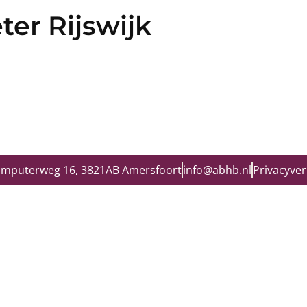
er Rijswijk
omputerweg 16, 3821AB Amersfoort
info@abhb.nl
Privacyver