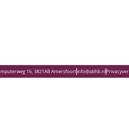
omputerweg 16, 3821AB Amersfoort
info@abhb.nl
Privacyver