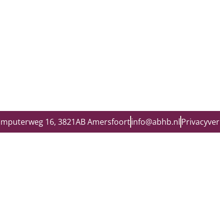
omputerweg 16, 3821AB Amersfoort
info@abhb.nl
Privacyver