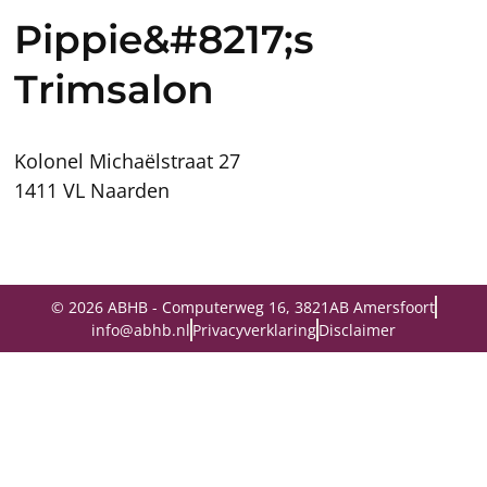
Pippie&#8217;s
Trimsalon
Kolonel Michaëlstraat 27
1411 VL Naarden
© 2026 ABHB - Computerweg 16, 3821AB Amersfoort
info@abhb.nl
Privacyverklaring
Disclaimer