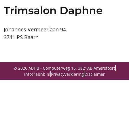
Trimsalon Daphne
Johannes Vermeerlaan 94
3741 PS Baarn
© 2026 ABHB - Computerweg 16, 3821AB Amersfoort
info@abhb.nl
Privacyverklaring
Disclaimer