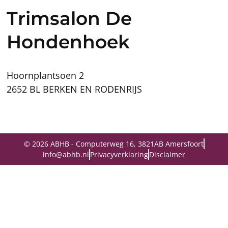
Trimsalon De
Hondenhoek
Hoornplantsoen 2
2652 BL BERKEN EN RODENRIJS
© 2026 ABHB - Computerweg 16, 3821AB Amersfoort
info@abhb.nl
Privacyverklaring
Disclaimer