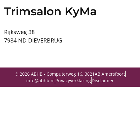
Trimsalon KyMa
Rijksweg 38
7984 ND DIEVERBRUG
© 2026 ABHB - Computerweg 16, 3821AB Amersfoort
info@abhb.nl
Privacyverklaring
Disclaimer