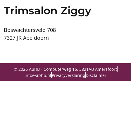
Trimsalon Ziggy
Boswachtersveld 708
7327 JR Apeldoorn
© 2026 ABHB - Computerweg 16, 3821AB Amersfoort
info@abhb.nl
Privacyverklaring
Disclaimer