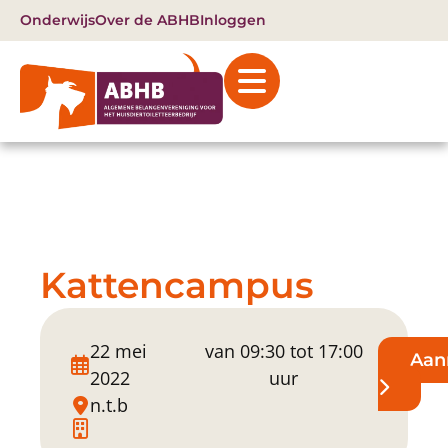
Onderwijs
Over de ABHB
Inloggen
Kattencampus
22 mei
van 09:30 tot 17:00
Aan
2022
uur
n.t.b