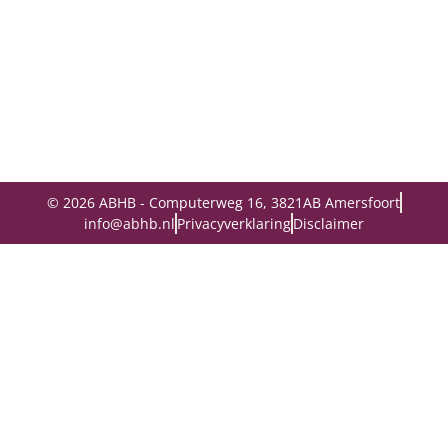
© 2026 ABHB - Computerweg 16, 3821AB Amersfoort
info@abhb.nl
Privacyverklaring
Disclaimer