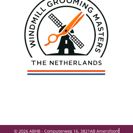
© 2026 ABHB - Computerweg 16, 3821AB Amersfoort