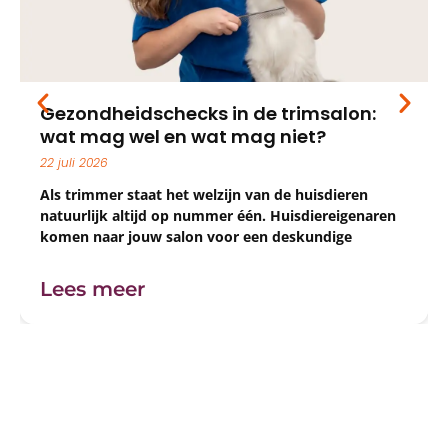
Gezondheidschecks in de trimsalon:
wat mag wel en wat mag niet?
22 juli 2026
Als trimmer staat het welzijn van de huisdieren
natuurlijk altijd op nummer één. Huisdiereigenaren
komen naar jouw salon voor een deskundige
trimbehandeling, vachtadvies én juist dat stukje
extra zorg voor hun huisdier. Het aanbieden van een
Lees meer
gezondheidscheck of een ‘gratis controle’ tijdens de
trimbeurt voelt dan ook als een logische,
klantvriendelijke stap, maar dat mag niet altijd.