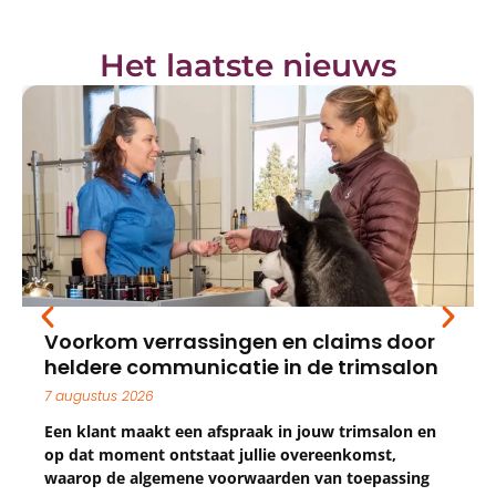
Het laatste nieuws
ingen en claims door
Conceptverslag ex
catie in de trimsalon
online beschikba
24 juli 2026
fspraak in jouw trimsalon en
Het conceptverslag van
at jullie overeenkomst,
Ledenvergadering (ALV) v
oorwaarden van toepassing
in te zien voor leden.