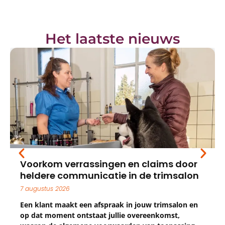
Het laatste nieuws
en en claims door
Conceptverslag extra 
ie in de trimsalon
online beschikbaar
24 juli 2026
aak in jouw trimsalon en
Het conceptverslag van de 
ullie overeenkomst,
Ledenvergadering (ALV) van 1