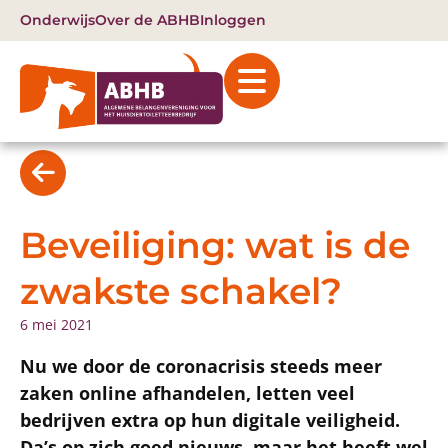
Onderwijs
Over de ABHB
Inloggen
Beveiliging: wat is de
zwakste schakel?
6 mei 2021
Nu we door de coronacrisis steeds meer
zaken online afhandelen, letten veel
bedrijven extra op hun digitale veiligheid.
Da’s op zich goed nieuws, maar het heeft wel