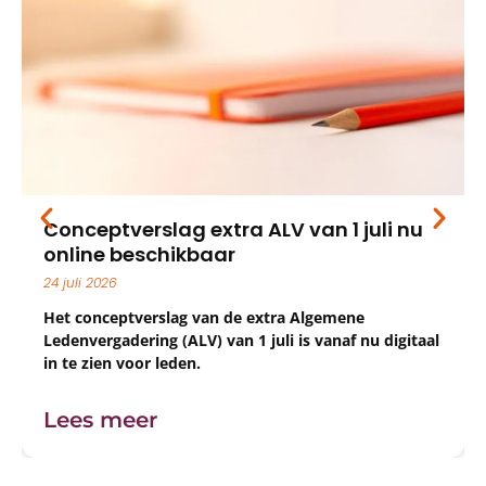
nceptverslag extra ALV van 1 juli nu
Gez
line beschikbaar
wat
uli 2026
22 jul
 conceptverslag van de extra Algemene
Als t
envergadering (ALV) van 1 juli is vanaf nu digitaal
natuu
e zien voor leden.
kome
trimb
extra
es meer
Lee
gezon
trimb
klant