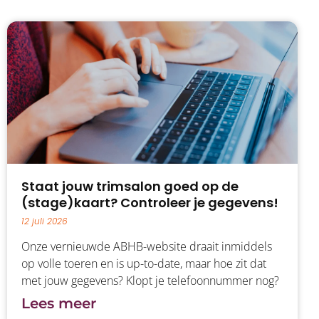
Staat jouw trimsalon goed op de
(stage)kaart? Controleer je gegevens!
12 juli 2026
Onze vernieuwde ABHB-website draait inmiddels
op volle toeren en is up-to-date, maar hoe zit dat
met jouw gegevens? Klopt je telefoonnummer nog?
Ben je misschien verhuisd of heb je een nieuw e-
Lees meer
mailadres? En kunnen klanten direct doorklikken