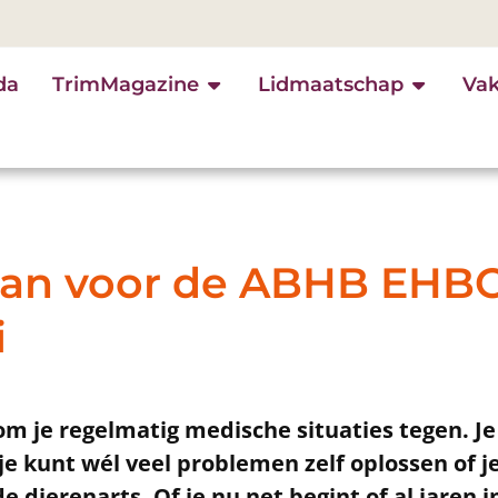
da
TrimMagazine
Lidmaatschap
Va
aan voor de ABHB EHB
i
om je regelmatig medische situaties tegen. J
je kunt wél veel problemen zelf oplossen of je
 dierenarts. Of je nu net begint of al jaren in