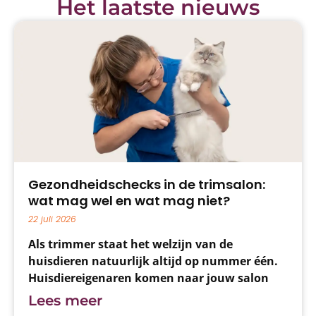
Het laatste nieuws
Gezondheidschecks in de trimsalon:
wat mag wel en wat mag niet?
22 juli 2026
Als trimmer staat het welzijn van de
huisdieren natuurlijk altijd op nummer één.
Huisdiereigenaren komen naar jouw salon
voor een deskundige trimbehandeling,
Lees meer
vachtadvies én juist dat stukje extra zorg