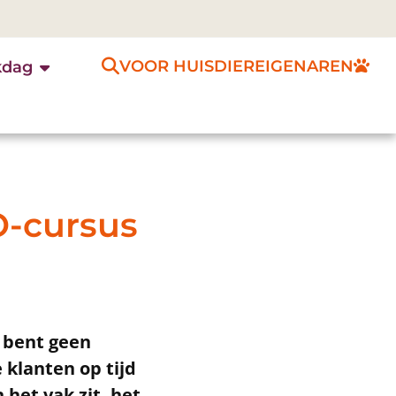
VOOR HUISDIEREIGENAREN
kdag
O-cursus
e bent geen
 klanten op tijd
 het vak zit, het