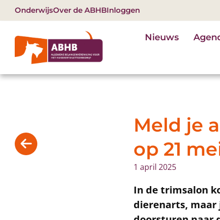
Onderwijs
Over de ABHB
Inloggen
Nieuws
Agen
Meld je 
op 21 me
1 april 2025
In de trimsalon k
dierenarts, maar 
doorsturen naar de