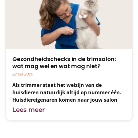
Gezondheidschecks in de trimsalon:
wat mag wel en wat mag niet?
22 juli 2026
Als trimmer staat het welzijn van de
huisdieren natuurlijk altijd op nummer één.
Huisdiereigenaren komen naar jouw salon
voor een deskundige trimbehandeling,
Lees meer
vachtadvies én juist dat stukje extra zorg
voor hun huisdier. Het aanbieden van een
gezondheidscheck of een ‘gratis controle’
tijdens de trimbeurt voelt dan ook als een