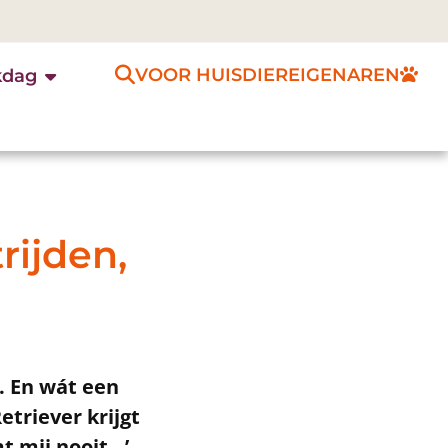
VOOR HUISDIEREIGENAREN
kdag
rijden,
n
. En wát een
triever krijgt
mt mij nooit…’