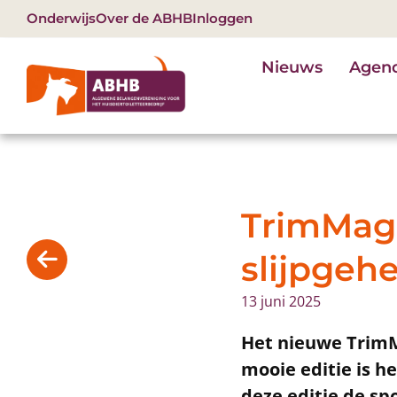
Onderwijs
Over de ABHB
Inloggen
Nieuws
Agen
TrimMaga
slijpgeh
13 juni 2025
Het nieuwe TrimMa
mooie editie is h
deze editie de spo