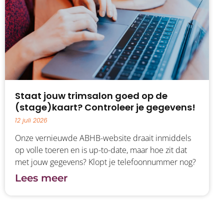
Staat jouw trimsalon goed op de
(stage)kaart? Controleer je gegevens!
12 juli 2026
Onze vernieuwde ABHB-website draait inmiddels
op volle toeren en is up-to-date, maar hoe zit dat
met jouw gegevens? Klopt je telefoonnummer nog?
Ben je misschien verhuisd of heb je een nieuw e-
Lees meer
mailadres? En kunnen klanten direct doorklikken
naar je social media?