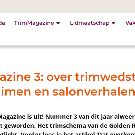
da
TrimMagazine
Lidmaatschap
Va
zine 3: over trimwedst
eimen en salonverhale
gazine is uit! Nummer 3 van dit jaar alweer
et geworden. Het trimschema van de Golden Re
tlight. Verder lees je het artikel ‘Dat overko