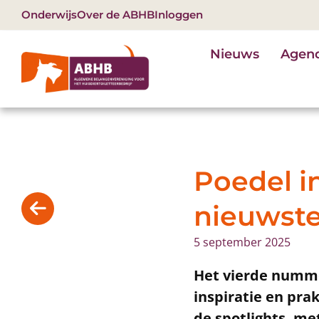
Onderwijs
Over de ABHB
Inloggen
Nieuws
Agen
Poedel in
nieuwst
5 september 2025
Het vierde nummer
inspiratie en pra
de spotlights, me