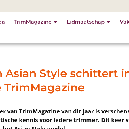
da
TrimMagazine
Lidmaatschap
Va
 Asian Style schittert i
e TrimMagazine
 van TrimMagazine van dit jaar is verschene
ktische kennis voor iedere trimmer. Dit keer s
t het Asian Style model.