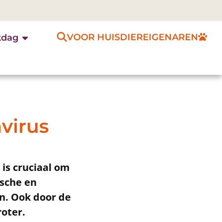
VOOR HUISDIEREIGENAREN
kdag
avirus
 is cruciaal om
ische en
n. Ook door de
oter.