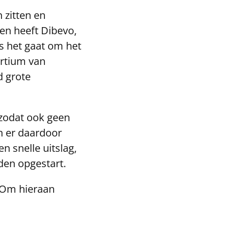
 zitten en
en heeft Dibevo,
s het gaat om het
ortium van
d grote
 zodat ook geen
n er daardoor
n snelle uitslag,
den opgestart.
. Om hieraan