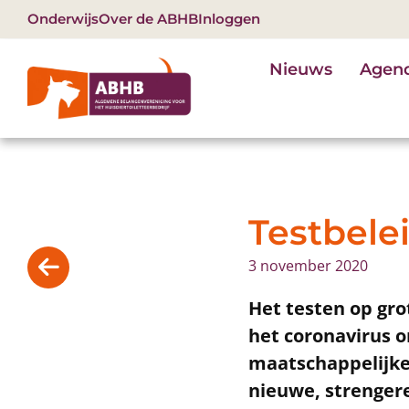
Onderwijs
Over de ABHB
Inloggen
Nieuws
Agen
Testbelei
3 november 2020
Het testen op grot
het coronavirus 
maatschappelijke 
nieuwe, strengere