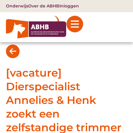
Onderwijs
Over de ABHB
Inloggen
[vacature]
Dierspecialist
Annelies & Henk
zoekt een
zelfstandige trimmer