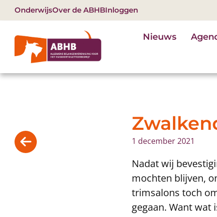
Onderwijs
Over de ABHB
Inloggen
Nieuws
Agen
Zwalkend
1 december 2021
Nadat wij bevestig
mochten blijven, o
trimsalons toch om 1
gegaan. Want wat i