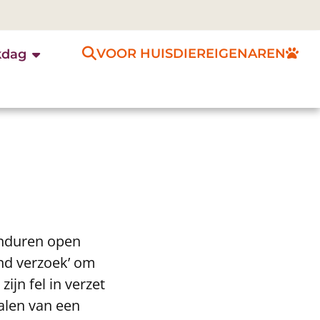
VOOR HUISDIEREIGENAREN
kdag
onduren open
end verzoek’ om
ijn fel in verzet
alen van een