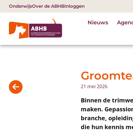
Onderwijs
Over de ABHB
Inloggen
Nieuws
Agen
Groomte
21 mei 2026
Binnen de trimwer
maken. Gepassion
branche, opleidin
die hun kennis m