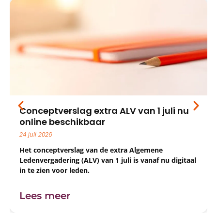
g extra ALV van 1 juli nu
Gezondheidsch
ikbaar
wat mag wel 
22 juli 2026
ag van de extra Algemene
Als trimmer staat h
ALV) van 1 juli is vanaf nu digitaal
natuurlijk altijd 
den.
komen naar jouw s
trimbehandeling, va
extra zorg voor hu
Lees meer
gezondheidscheck of
trimbeurt voelt dan